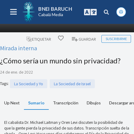
BNEI BARUCH
Cabalá Media
SUSCRIBIRME
ETIQUETAR
GUARDAR
Mirada interna
¿Cómo sería un mundo sin privacidad?
24 de ene. de 2022
Tags
:
La Sociedad y Yo
La Sociedad de Israel
Up Next
Sumario
Transcripción
Dibujos
Descargar ar
El cabalista Dr. Michael Laitman y Oren Levi discuten la posibilidad de
que la gente pierda la privacidad de sus datos. Transcripción suelta de la
charla... Oren Levi: Hace unos días celebramos el Día de la Privacidad de