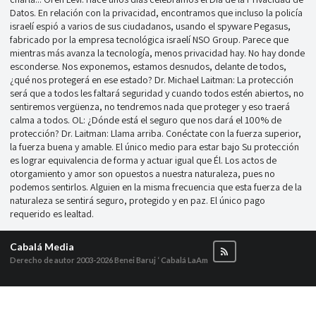
Datos. En relación con la privacidad, encontramos que incluso la policía
israelí espió a varios de sus ciudadanos, usando el spyware Pegasus,
fabricado por la empresa tecnológica israelí NSO Group. Parece que
mientras más avanza la tecnología, menos privacidad hay. No hay donde
esconderse. Nos exponemos, estamos desnudos, delante de todos,
¿qué nos protegerá en ese estado? Dr. Michael Laitman: La protección
será que a todos les faltará seguridad y cuando todos estén abiertos, no
sentiremos vergüenza, no tendremos nada que proteger y eso traerá
calma a todos. OL: ¿Dónde está el seguro que nos dará el 100% de
protección? Dr. Laitman: Llama arriba. Conéctate con la fuerza superior,
la fuerza buena y amable. El único medio para estar bajo Su protección
es lograr equivalencia de forma y actuar igual que Él. Los actos de
otorgamiento y amor son opuestos a nuestra naturaleza, pues no
podemos sentirlos. Alguien en la misma frecuencia que esta fuerza de la
naturaleza se sentirá seguro, protegido y en paz. El único pago
requerido es lealtad.
Cabalá Media
Derecho de autor 2003-2026
Benei Baruj ‘ Cabalá LaAm