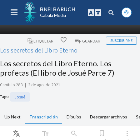
BNEI BARUCH
Cabalá Media
SUSCRIBIRME
ETIQUETAR
GUARDAR
Los secretos del Libro Eterno
Los secretos del Libro Eterno. Los
profetas (El libro de Josué Parte 7)
Capitulo 283
|
2 de ago. de 2021
Tags
:
Josué
Up Next
Transcripción
Dibujos
Descargar archivos
Se
Translate
text_fields
search
bookmark
more_vert