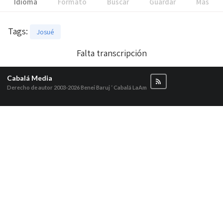
Idioma
Formato
Buscar
Guardar
Más
Tags
:
Josué
Falta transcripción
Cabalá Media
Derecho de autor 2003-2026
Benei Baruj ‘ Cabalá LaAm