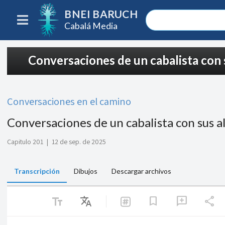
BNEI BARUCH
Cabalá Media
Conversaciones de un cabalista con 
Conversaciones en el camino
Conversaciones de un cabalista con sus a
Capitulo 201
|
12 de sep. de 2025
Transcripción
Dibujos
Descargar archivos
text_fields
Translate
share
bookmark
add_comment