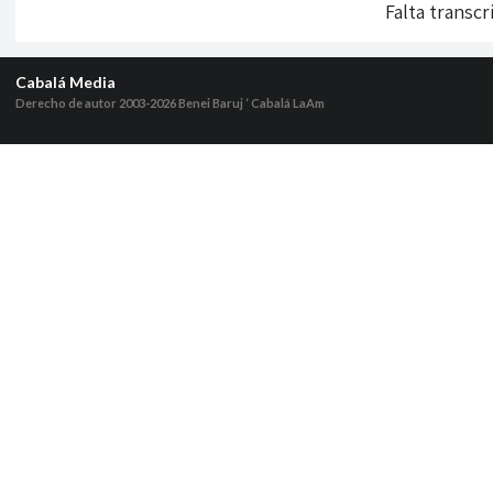
Falta transcr
Cabalá Media
Derecho de autor 2003-2026
Benei Baruj ‘ Cabalá LaAm