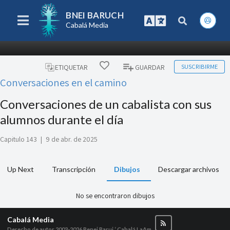
BNEI BARUCH
Cabalá Media
SUSCRIBIRME
ETIQUETAR
GUARDAR
Conversaciones en el camino
Conversaciones de un cabalista con sus
alumnos durante el día
Capitulo 143
|
9 de abr. de 2025
Up Next
Transcripción
Dibujos
Descargar archivos
No se encontraron dibujos
Cabalá Media
Derecho de autor 2003-2026
Benei Baruj ‘ Cabalá LaAm