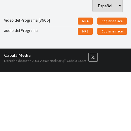
Video del Programa [360p]
MP4
Copiar enlace
audio del Programa
MP3
Copiar enlace
Cabalá Media
Derecho de autor 2003-2026
Benei Baruj ‘ Cabalá LaAm