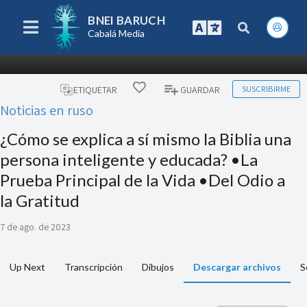
BNEI BARUCH
Cabalá Media
SUSCRIBIRME
ETIQUETAR
GUARDAR
Noticias en ruso
¿Cómo se explica a sí mismo la Biblia una
persona inteligente y educada? •La
Prueba Principal de la Vida •Del Odio a
la Gratitud
7 de ago. de 2023
Up Next
Transcripción
Dibujos
Descargar archivos
S