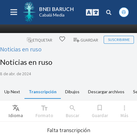
BNEI BARUCH
Cabalá Media
SUSCRIBIRME
ETIQUETAR
GUARDAR
Noticias en ruso
Noticias en ruso
8 de abr. de 2024
Up Next
Transcripción
Dibujos
Descargar archivos
Se
Translate
text_fields
search
bookmark
more_vert
Idioma
Formato
Buscar
Guardar
Más
Falta transcripción