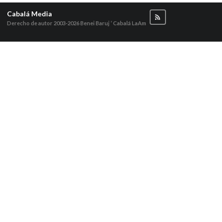
Cabalá Media
Derecho de autor 2003-2026
Benei Baruj ‘ Cabalá LaAm