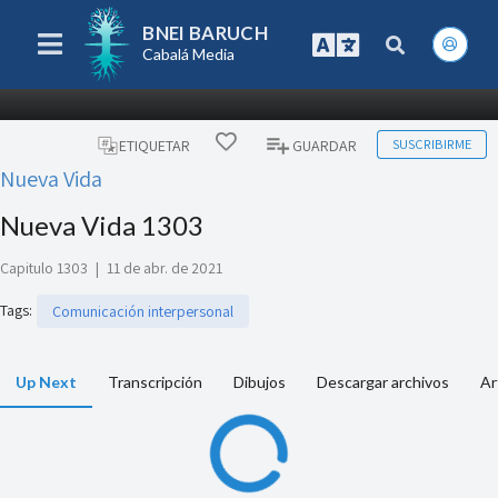
BNEI BARUCH
Cabalá Media
SUSCRIBIRME
ETIQUETAR
GUARDAR
Nueva Vida
Nueva Vida 1303
Capitulo 1303
|
11 de abr. de 2021
Tags
:
Comunicación interpersonal
Up Next
Transcripción
Dibujos
Descargar archivos
Ar