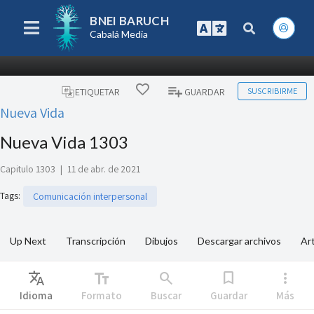
BNEI BARUCH
Cabalá Media
SUSCRIBIRME
ETIQUETAR
GUARDAR
Nueva Vida
Nueva Vida 1303
Capitulo 1303
|
11 de abr. de 2021
Tags
:
Comunicación interpersonal
Up Next
Transcripción
Dibujos
Descargar archivos
Art
Translate
text_fields
search
bookmark
more_vert
Idioma
Formato
Buscar
Guardar
Más