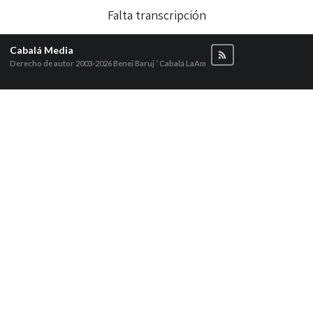
Falta transcripción
Cabalá Media
Derecho de autor 2003-2026
Benei Baruj ‘ Cabalá LaAm