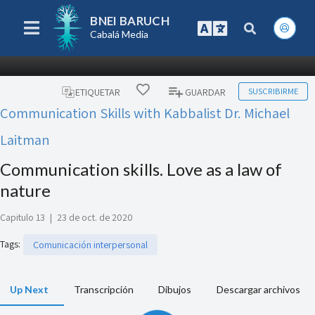
BNEI BARUCH
Cabalá Media
SUSCRIBIRME
ETIQUETAR
GUARDAR
Communication Skills with Kabbalist Dr. Michael
Laitman
Communication skills. Love as a law of
nature
Capitulo 13
|
23 de oct. de 2020
Tags
:
Comunicación interpersonal
Up Next
Transcripción
Dibujos
Descargar archivos