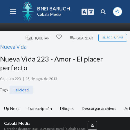
BNEI BARUCH
Cabalá Media
SUSCRIBIRME
ETIQUETAR
GUARDAR
Nueva Vida
Nueva Vida 223 - Amor - El placer
perfecto
Capitulo 223
|
15 de ago. de 2013
Tags
:
Felicidad
Up Next
Transcripción
Dibujos
Descargar archivos
Art
Cabalá Media
Derecho de autor 2003-2026
Benei Baruj ‘ Cabalá LaAm