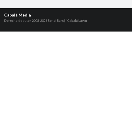
Cabalá Media
Derecho de autor 2003-2026
Benei Baruj ‘ Cabalá LaAm