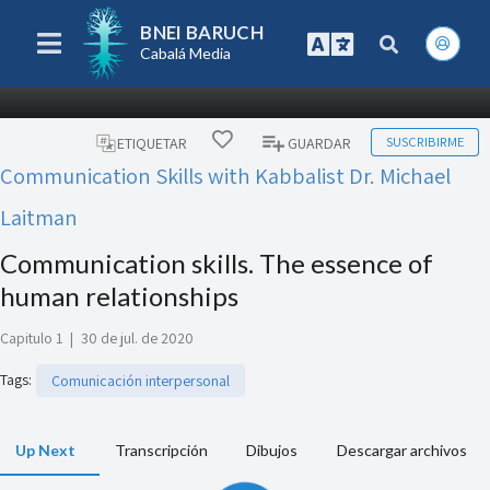
BNEI BARUCH
Cabalá Media
SUSCRIBIRME
ETIQUETAR
GUARDAR
Communication Skills with Kabbalist Dr. Michael
Laitman
Communication skills. The essence of
human relationships
Capitulo 1
|
30 de jul. de 2020
Tags
:
Comunicación interpersonal
Up Next
Transcripción
Dibujos
Descargar archivos