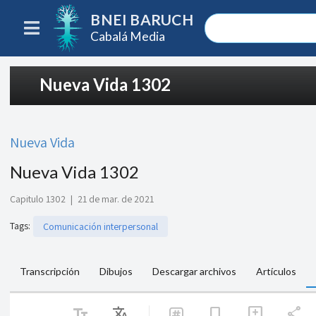
BNEI BARUCH
Cabalá Media
Nueva Vida 1302
Nueva Vida
Nueva Vida 1302
Capitulo 1302
|
21 de mar. de 2021
Tags
:
Comunicación interpersonal
Transcripción
Dibujos
Descargar archivos
Artículos
text_fields
Translate
share
bookmark
add_comment