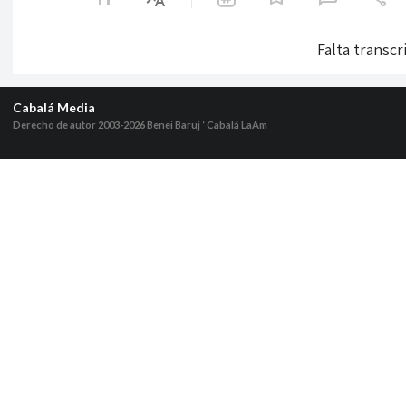
Falta transcr
Cabalá Media
Derecho de autor 2003-2026
Benei Baruj ‘ Cabalá LaAm