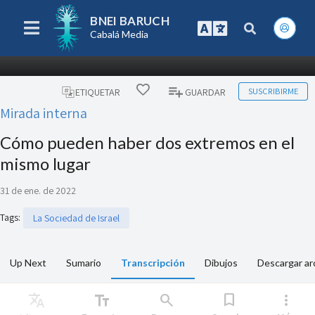
BNEI BARUCH
Cabalá Media
SUSCRIBIRME
ETIQUETAR
GUARDAR
Mirada interna
Cómo pueden haber dos extremos en el
mismo lugar
31 de ene. de 2022
Tags
:
La Sociedad de Israel
Up Next
Sumario
Transcripción
Dibujos
Descargar ar
Translate
text_fields
search
bookmark
more_vert