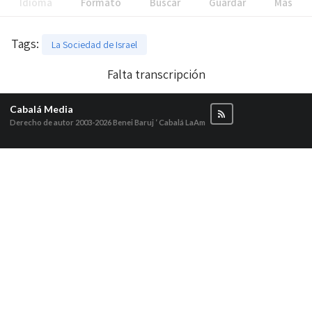
Idioma
Formato
Buscar
Guardar
Más
Tags
:
La Sociedad de Israel
Falta transcripción
Cabalá Media
Derecho de autor 2003-2026
Benei Baruj ‘ Cabalá LaAm