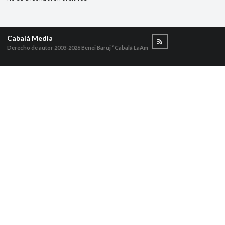
Cabalá Media
Derecho de autor 2003-2026
Benei Baruj ‘ Cabalá LaAm