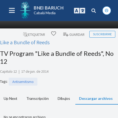
BNEI BARUCH
Cabalá Media
SUSCRIBIRME
ETIQUETAR
GUARDAR
Like a Bundle of Reeds
TV Program "Like a Bundle of Reeds", No
12
Capitulo 12
|
17 de jun. de 2014
Tags
:
Antisemitismo
Up Next
Transcripción
Dibujos
Descargar archivos
No se encontraron archivos