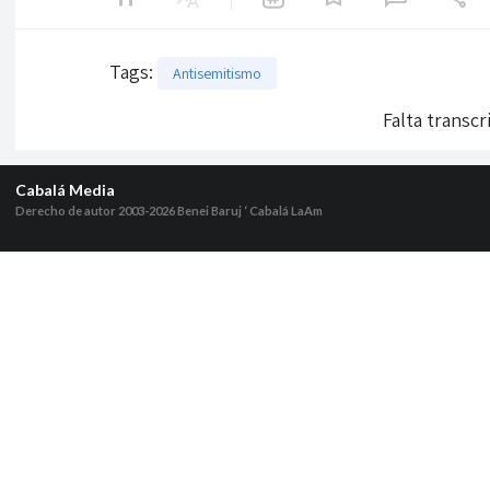
Tags
:
Antisemitismo
Falta transcr
Cabalá Media
Derecho de autor 2003-2026
Benei Baruj ‘ Cabalá LaAm