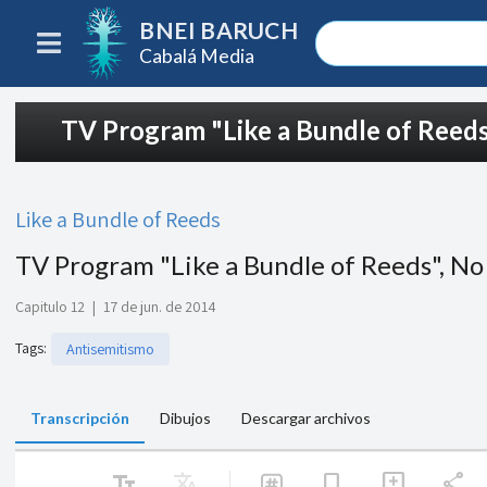
BNEI BARUCH
Cabalá Media
TV Program "Like a Bundle of Reeds
Like a Bundle of Reeds
TV Program "Like a Bundle of Reeds", No
Capitulo 12
|
17 de jun. de 2014
Tags
:
Antisemitismo
Transcripción
Dibujos
Descargar archivos
text_fields
Translate
share
bookmark
add_comment