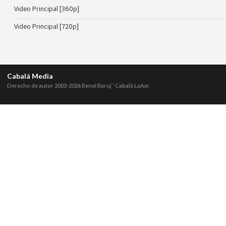
Video Principal [360p]
Video Principal [720p]
Cabalá Media
Derecho de autor 2003-2026
Benei Baruj ‘ Cabalá LaAm