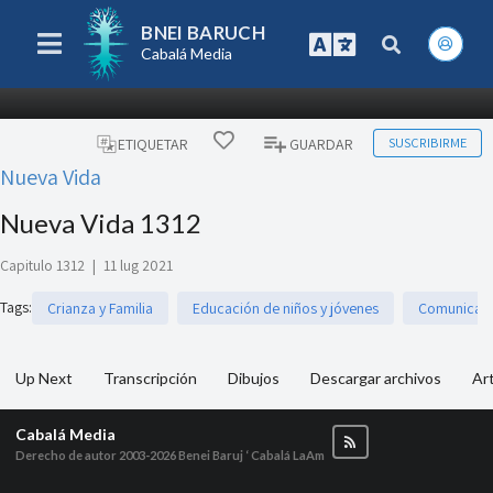
BNEI BARUCH
Cabalá Media
SUSCRIBIRME
ETIQUETAR
GUARDAR
Nueva Vida
Nueva Vida 1312
Capitulo 1312
|
11 lug 2021
Tags
:
Crianza y Familia
Educación de niños y jóvenes
Comunicaci
Up Next
Transcripción
Dibujos
Descargar archivos
Art
Cabalá Media
Derecho de autor 2003-2026
Benei Baruj ‘ Cabalá LaAm