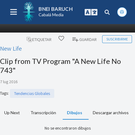
BNEI BARUCH
Cabalá Media
SUSCRIBIRME
ETIQUETAR
GUARDAR
New Life
Clip from TV Program "A New Life No
743"
7 lug 2016
Tags
:
Tendencias Globales
Up Next
Transcripción
Dibujos
Descargar archivos
No se encontraron dibujos