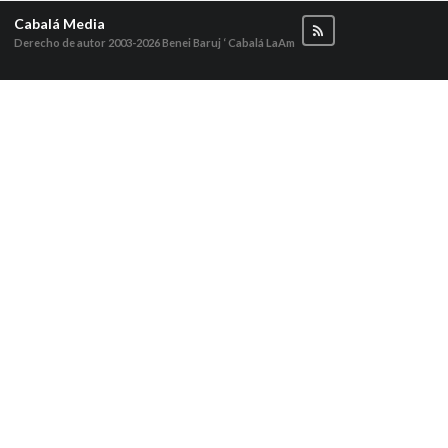
Cabalá Media
Derecho de autor 2003-2026
Benei Baruj ‘ Cabalá LaAm