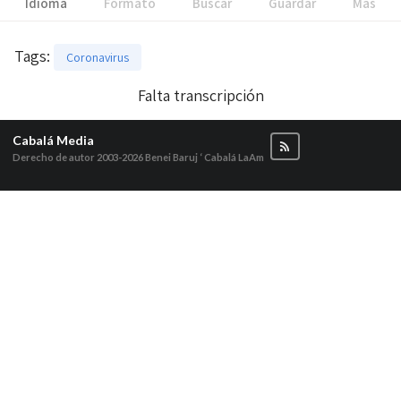
Idioma
Formato
Buscar
Guardar
Más
Tags
:
Coronavirus
Falta transcripción
Cabalá Media
Derecho de autor 2003-2026
Benei Baruj ‘ Cabalá LaAm