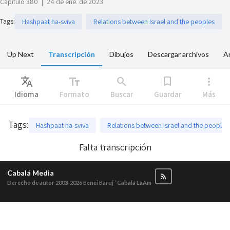
Capitulo 380
|
24 de ene. de 2023
Tags
:
Hashpaat ha-sviva
Relations between Israel and the peoples
Up Next
Transcripción
Dibujos
Descargar archivos
Ar
Translate
text_fields
search
bookmark
more_vert
Idioma
Formato
Buscar
Guardar
Más
Tags
:
Hashpaat ha-sviva
Relations between Israel and the peoples
Falta transcripción
Cabalá Media
Derecho de autor 2003-2026
Benei Baruj ‘ Cabalá LaAm