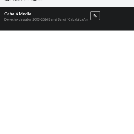
Cabalá Media
Derecho de autor 2003-2026
Benei Baruj ‘ Cabalá LaAm