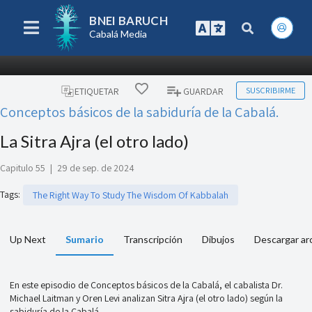
BNEI BARUCH
Cabalá Media
SUSCRIBIRME
ETIQUETAR
GUARDAR
Conceptos básicos de la sabiduría de la Cabalá.
La Sitra Ajra (el otro lado)
Capitulo 55
|
29 de sep. de 2024
Tags
:
The Right Way To Study The Wisdom Of Kabbalah
Up Next
Sumario
Transcripción
Dibujos
Descargar ar
En este episodio de Conceptos básicos de la Cabalá, el cabalista Dr.
Michael Laitman y Oren Levi analizan Sitra Ajra (el otro lado) según la
sabiduría de la Cabalá.