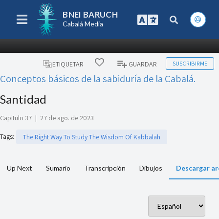
BNEI BARUCH
Cabalá Media
SUSCRIBIRME
ETIQUETAR
GUARDAR
Conceptos básicos de la sabiduría de la Cabalá.
Santidad
Capitulo 37
|
27 de ago. de 2023
Tags
:
The Right Way To Study The Wisdom Of Kabbalah
Up Next
Sumario
Transcripción
Dibujos
Descargar ar