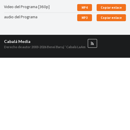
Video del Programa [360p]
MP4
Copiar enlace
audio del Programa
MP3
Copiar enlace
Cabalá Media
Derecho de autor 2003-2026
Benei Baruj ‘ Cabalá LaAm