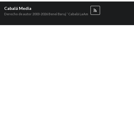
Cabalá Media
Derecho de autor 2003-2026
Benei Baruj ‘ Cabalá LaAm