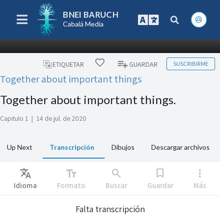
BNEI BARUCH
Cabalá Media
SUSCRIBIRME
ETIQUETAR
GUARDAR
Together about important things
Together about important things.
Capitulo 1
|
14 de jul. de 2020
Up Next
Transcripción
Dibujos
Descargar archivos
Translate
text_fields
search
bookmark
more_vert
Idioma
Formato
Buscar
Guardar
Más
Falta transcripción