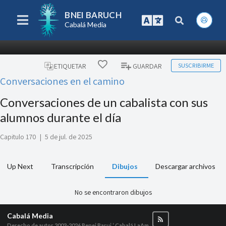
BNEI BARUCH
Cabalá Media
SUSCRIBIRME
ETIQUETAR
GUARDAR
Conversaciones en el camino
Conversaciones de un cabalista con sus
alumnos durante el día
Capitulo 170
|
5 de jul. de 2025
Up Next
Transcripción
Dibujos
Descargar archivos
No se encontraron dibujos
Cabalá Media
Derecho de autor 2003-2026
Benei Baruj ‘ Cabalá LaAm