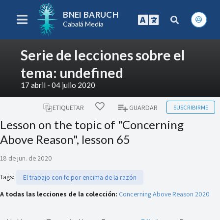
BNEI BARUCH
Cabalá Media
Serie de lecciones sobre el
tema: undefined
17 abril - 04 julio 2020
SUSCRIBIRME
ETIQUETAR
GUARDAR
Lesson on the topic of "Concerning
Above Reason", lesson 65
18 de jun. de 2020
Tags
:
El trabajo con fe por encima de la razón
A todas las lecciones de la colección:
Concerning Above Reason 2020