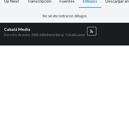
Up Next
Transcripción
Fuentes
Dibujos
Descargar ar
No se encontraron dibujos
Cabalá Media
Derecho de autor 2003-2026
Benei Baruj ‘ Cabalá LaAm