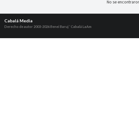
No se encontraron
Cabalá Media
Derecho de autor 2003-2026
Benei Baruj ‘ Cabalá LaAm