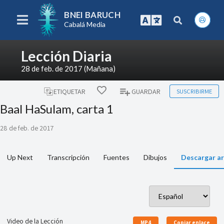
BNEI BARUCH
Cabalá Media
Lección Diaria
28 de feb. de 2017 (Mañana)
SUSCRIBIRME
ETIQUETAR
GUARDAR
Baal HaSulam, carta 1
28 de feb. de 2017
Up Next
Transcripción
Fuentes
Dibujos
Descargar ar
Video de la Lección
MP4
Copiar enlace