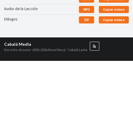
Audio de la Lección
MP3
Copiar enlace
Dibujos
ZIP
Copiar enlace
Cabalá Media
Derecho de autor 2003-2026
Benei Baruj ‘ Cabalá LaAm