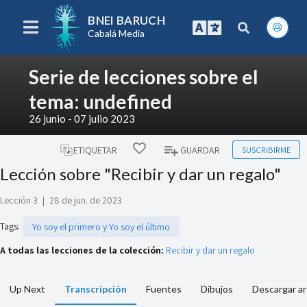
BNEI BARUCH
Cabalá Media
Serie de lecciones sobre el
tema: undefined
26 junio - 07 julio 2023
SUSCRIBIRME
ETIQUETAR
GUARDAR
Lección sobre "Recibir y dar un regalo"
Lección 3
|
28 de jun. de 2023
Tags
:
Yo soy el primero y Yo soy el último
A todas las lecciones de la colección:
Recibir y dar un regalo
Up Next
Transcripción
Fuentes
Dibujos
Descargar ar