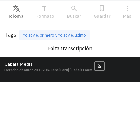
Translate
text_fields
search
bookmark
more_vert
Idioma
Formato
Buscar
Guardar
Más
Tags
:
Yo soy el primero y Yo soy el último
Falta transcripción
Cabalá Media
Derecho de autor 2003-2026
Benei Baruj ‘ Cabalá LaAm