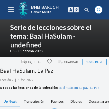
BNEI BARUCH
Cabalá Media
Serie de lecciones sobre el
tema: Baal HaSulam -
undefined
05 - 11 června 2022
SUSCRIBIRME
ETIQUETAR
GUARDAR
Baal HaSulam. La Paz
Lección 2
|
6. čvn 2022
A todas las lecciones de la colección:
Baal HaSulam. La paz
,
La Paz
Up Next
Transcripción
Fuentes
Dibujos
Descargar ar