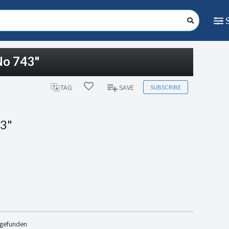
No 743"
SUBSCRIBE
TAG
SAVE
43"
 gefunden