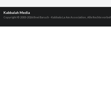
Kabbalah Media
Copyright © 2003-2026
Bnei Baruch - Kabbala La Am Association, Alle Rechte vorbe