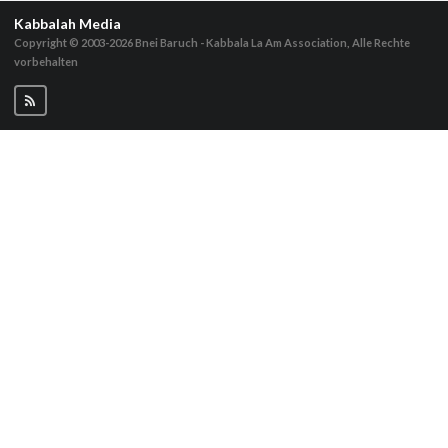
Kabbalah Media
Copyright © 2003-2026
Bnei Baruch - Kabbala La Am Association, Alle Rechte
vorbehalten