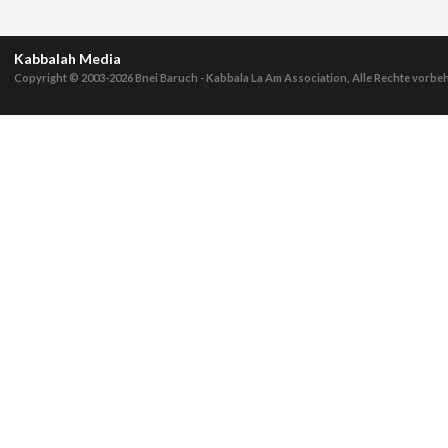
Kabbalah Media
Copyright © 2003-2026
Bnei Baruch - Kabbala La Am Association, Alle Rechte vorbe