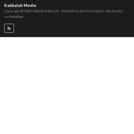
Kabbalah Media
Copyright © 2003-2026
Bnei Baruch - Kabbala La Am Association, Alle Rechte
vorbehalten