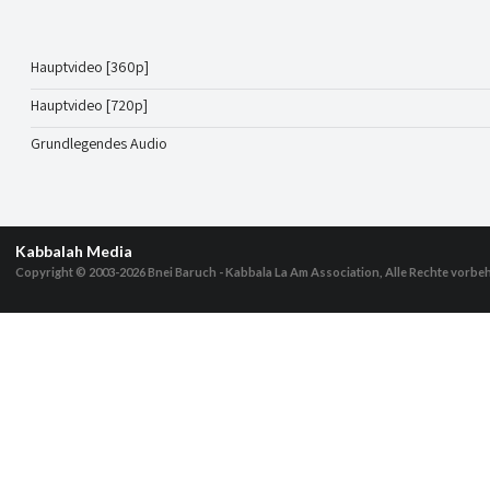
Hauptvideo [360p]
Hauptvideo [720p]
Grundlegendes Audio
Kabbalah Media
Copyright © 2003-2026
Bnei Baruch - Kabbala La Am Association, Alle Rechte vorbe