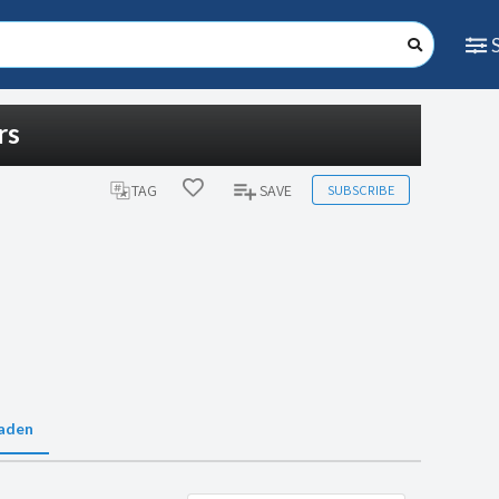
rs
SUBSCRIBE
TAG
SAVE
aden