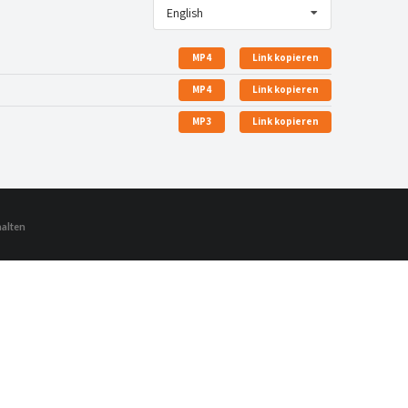
English
MP4
Link kopieren
MP4
Link kopieren
MP3
Link kopieren
halten