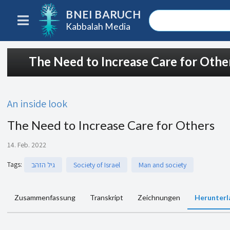
BNEI BARUCH
Kabbalah Media
The Need to Increase Care for Othe
An inside look
The Need to Increase Care for Others
14. Feb. 2022
Tags
:
גיל הזהב
Society of Israel
Man and society
Zusammenfassung
Transkript
Zeichnungen
Herunterl