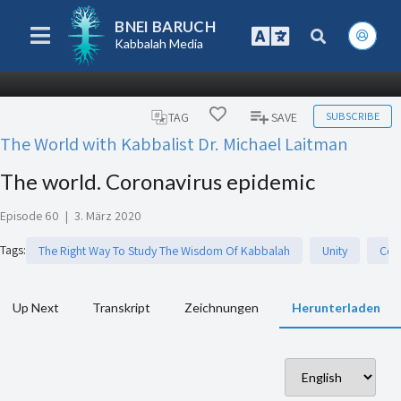
BNEI BARUCH
Kabbalah Media
SUBSCRIBE
TAG
SAVE
The World with Kabbalist Dr. Michael Laitman
The world. Coronavirus epidemic
Episode 60
|
3. März 2020
Tags
:
The Right Way To Study The Wisdom Of Kabbalah
Unity
Cor
Up Next
Transkript
Zeichnungen
Herunterladen