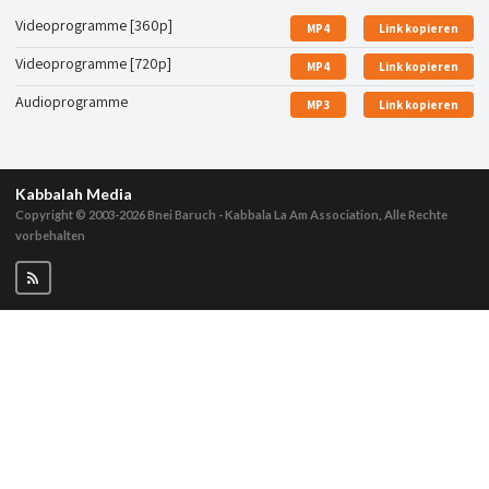
Videoprogramme [360p]
MP4
Link kopieren
Videoprogramme [720p]
MP4
Link kopieren
Audioprogramme
MP3
Link kopieren
Kabbalah Media
Copyright © 2003-2026
Bnei Baruch - Kabbala La Am Association, Alle Rechte
vorbehalten