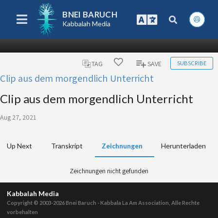
BNEI BARUCH
Kabbalah Media
SUBSCRIBE
TAG
SAVE
Clip aus dem morgendlich Unterricht
Clip aus dem morgendlich Unterricht
Aug 27, 2021
Up Next
Transkript
Zeichnungen
Herunterladen
Zeichnungen nicht gefunden
Kabbalah Media
Copyright © 2003-2026
Bnei Baruch - Kabbala La Am Association, Alle Rechte
vorbehalten