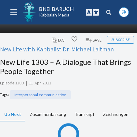
BNEI BARUCH
Kabbalah Media
SUBSCRIBE
TAG
SAVE
New Life with Kabbalist Dr. Michael Laitman
New Life 1303 – A Dialogue That Brings
People Together
Episode 1303
|
11. Apr. 2021
Tags
:
Interpersonal communication
Up Next
Zusammenfassung
Transkript
Zeichnungen