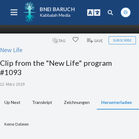
BNEI BARUCH
Kabbalah Media
SUBSCRIBE
TAG
SAVE
New Life
Clip from the "New Life" program
#1093
12. März 2019
Up Next
Transkript
Zeichnungen
Herunterladen
Keine Dateien