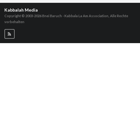
Kabbalah Media
Copyright © 2003-2026
Bnei Baruch - Kabbala La Am Association, Alle Rechte
vorbehalten