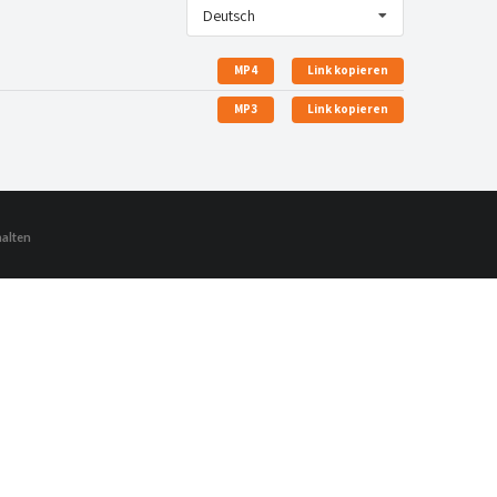
Deutsch
MP4
Link kopieren
MP3
Link kopieren
halten