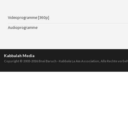
Videoprogramme [360p]
Audioprogramme
Kabbalah Media
Copyright © 2003-2026
Bnei Baruch - Kabbala La Am Association, Alle Rechte vorbe