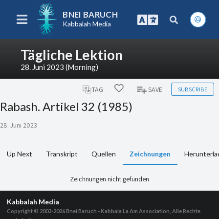
BNEI BARUCH
Kabbalah Media
Tägliche Lektion
28. Juni 2023 (Morning)
SUBSCRIBE
TAG
SAVE
Rabash. Artikel 32 (1985)
28. Juni 2023
Up Next
Transkript
Quellen
Zeichnungen
Herunterla
Zeichnungen nicht gefunden
Kabbalah Media
Copyright © 2003-2026
Bnei Baruch - Kabbala La Am Association, Alle Rechte