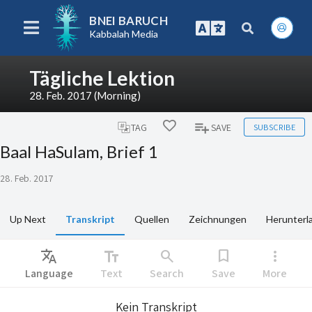
BNEI BARUCH
Kabbalah Media
Tägliche Lektion
28. Feb. 2017 (Morning)
SUBSCRIBE
TAG
SAVE
Baal HaSulam, Brief 1
28. Feb. 2017
Up Next
Transkript
Quellen
Zeichnungen
Herunterl
Translate
text_fields
search
bookmark
more_vert
Language
Text
Search
Save
More
Kein Transkript