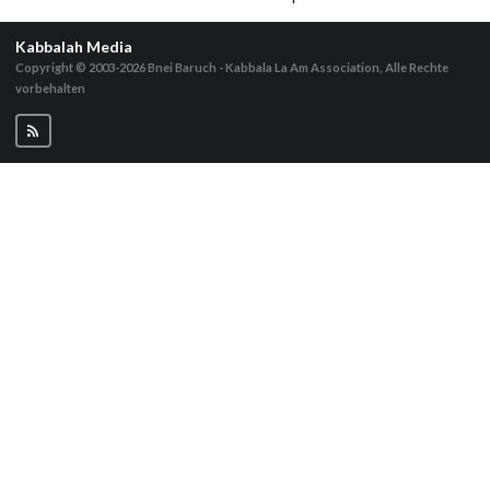
Kabbalah Media
Copyright © 2003-2026
Bnei Baruch - Kabbala La Am Association, Alle Rechte
vorbehalten