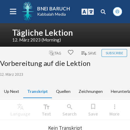
BNEI BARUCH
Kabbalah Media
Tägliche Lektion
12. März 2023 (Morning)
SUBSCRIBE
TAG
SAVE
Vorbereitung auf die Lektion
12. März 2023
Up Next
Transkript
Quellen
Zeichnungen
Herunterl
Translate
text_fields
search
bookmark
more_vert
Language
Text
Search
Save
More
Kein Transkript