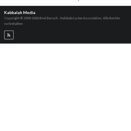
Kabbalah Media
Copyright © 2003-2026
Bnei Baruch - Kabbala La Am Association, Alle Rechte
vorbehalten