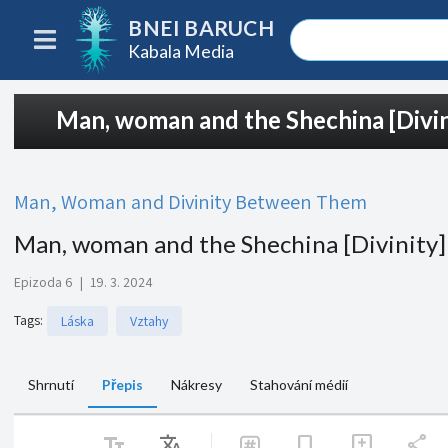
BNEI BARUCH
Kabala Media
Man, woman and the Shechina [Divi
Man, Woman and Divinity Between Them
Man, woman and the Shechina [Divinity
Epizoda 6
|
19. 3. 2024
Tags
:
Láska
Vztahy
Shrnutí
Přepis
Nákresy
Stahování médií
text_fields
Translate
share
bookmark
add_comment