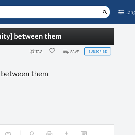
Lan
nity] between them
SUBSCRIBE
TAG
SAVE
] between them
print
download
link
search