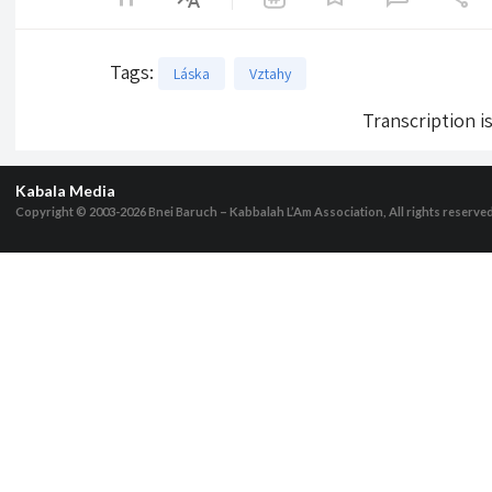
Tags
:
Láska
Vztahy
Transcription i
Kabala Media
Copyright © 2003-2026
Bnei Baruch – Kabbalah L’Am Association, All rights reserve