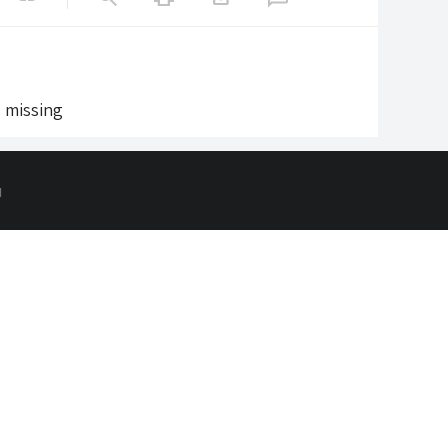
s missing
d