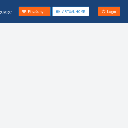
guage
Přispět nyní
VIRTUAL HOME
Login