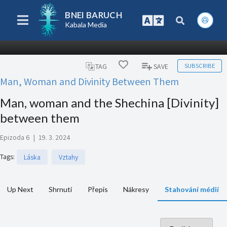
BNEI BARUCH
Kabala Media
SUBSCRIBE
TAG
SAVE
Man, Woman and Divinity Between Them
Man, woman and the Shechina [Divinity]
between them
Epizoda 6
|
19. 3. 2024
Tags
:
Láska
Vztahy
Up Next
Shrnutí
Přepis
Nákresy
Stahování médií