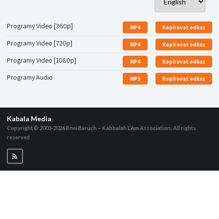
Programy Video [360p]
MP4
Kopírovat odkaz
Programy Video [720p]
MP4
Kopírovat odkaz
Programy Video [1080p]
MP4
Kopírovat odkaz
Programy Audio
MP3
Kopírovat odkaz
Kabala Media
Copyright © 2003-2026
Bnei Baruch – Kabbalah L’Am Association, All rights
reserved