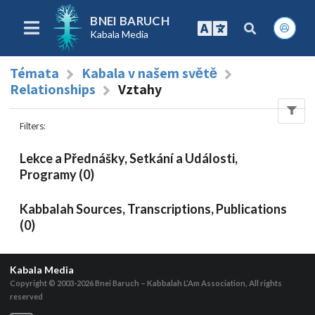
BNEI BARUCH
Kabala Media
Témata
Kabala v našem světě
Relationships
Vztahy
Filters
:
Lekce a Přednášky, Setkání a Události,
Programy (0)
Kabbalah Sources, Transcriptions, Publications
(0)
Kabala Media
Copyright © 2003-2026
Bnei Baruch – Kabbalah L’Am Association, All rights
reserved