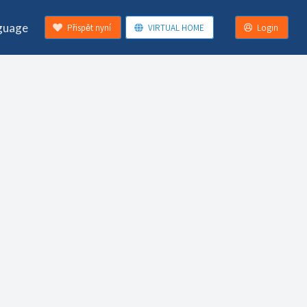
guage
Přispět nyní
VIRTUAL HOME
Login