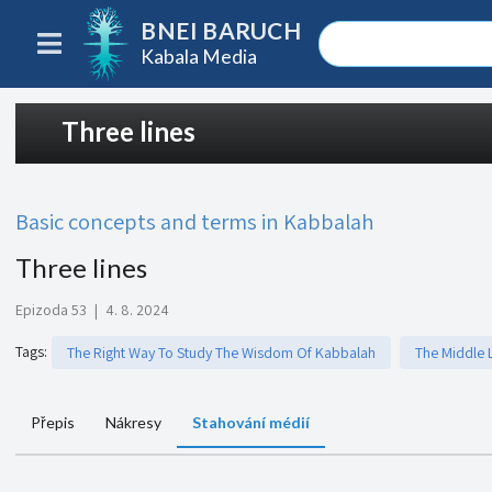
BNEI BARUCH
Kabala Media
Three lines
Basic concepts and terms in Kabbalah
Three lines
Epizoda 53
|
4. 8. 2024
Tags
:
The Right Way To Study The Wisdom Of Kabbalah
The Middle 
Přepis
Nákresy
Stahování médií