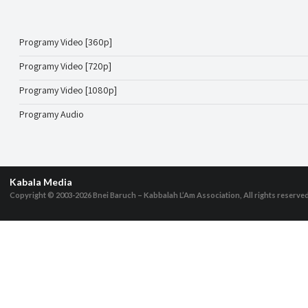
Programy Video [360p]
Programy Video [720p]
Programy Video [1080p]
Programy Audio
Kabala Media
Copyright © 2003-2026
Bnei Baruch – Kabbalah L’Am Association, All rights reserve