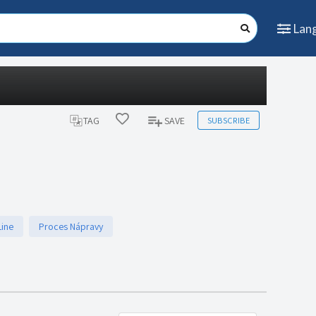
Lan
SUBSCRIBE
TAG
SAVE
Line
Proces Nápravy