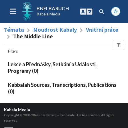
BNEI BARUCH
Kabala Media
Témata
Moudrost Kabaly
Vnitřní práce
The Middle Line
Filters
:
Lekce a Přednášky, Setkání a Události,
Programy (0)
Kabbalah Sources, Transcriptions, Publications
(0)
Kabala Media
Copyright © 2003-2026
Bnei Baruch – Kabbalah L’Am Association, All rights
reserved