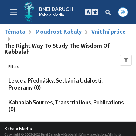
BNEI BARUCH
Kabala Media
Témata
Moudrost Kabaly
Vnitřní práce
The Right Way To Study The Wisdom Of
Kabbalah
Filters
:
Lekce a Přednášky, Setkání a Události,
Programy (0)
Kabbalah Sources, Transcriptions, Publications
(0)
Kabala Media
Copyright © 2003-2026
Bnei Baruch – Kabbalah L’Am Association, All rights