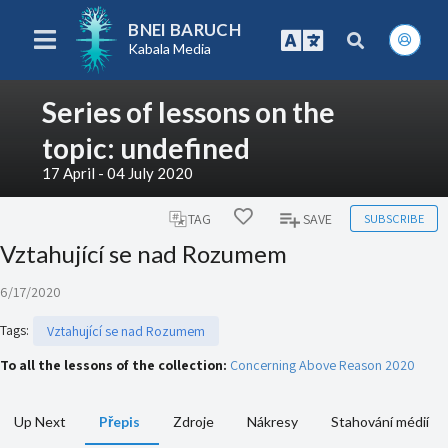
BNEI BARUCH
Kabala Media
Series of lessons on the
topic: undefined
17 April - 04 July 2020
SUBSCRIBE
TAG
SAVE
Vztahující se nad Rozumem
6/17/2020
Tags
:
Vztahující se nad Rozumem
To all the lessons of the collection:
Concerning Above Reason 2020
Up Next
Přepis
Zdroje
Nákresy
Stahování médií